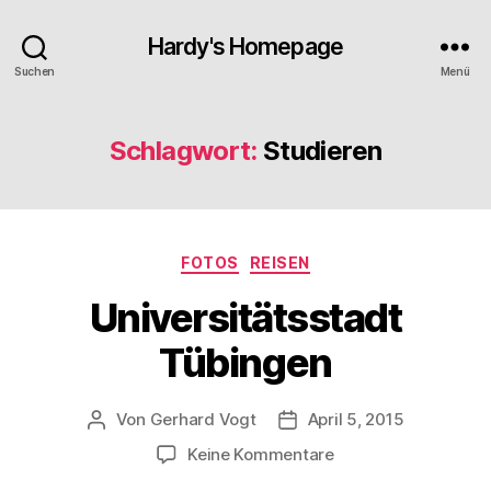
Hardy's Homepage
Suchen
Menü
Schlagwort:
Studieren
Kategorien
FOTOS
REISEN
Universitätsstadt
Tübingen
Von
Gerhard Vogt
April 5, 2015
Beitragsautor
Veröffentlichungsdatum
zu
Keine Kommentare
Universitätsstadt