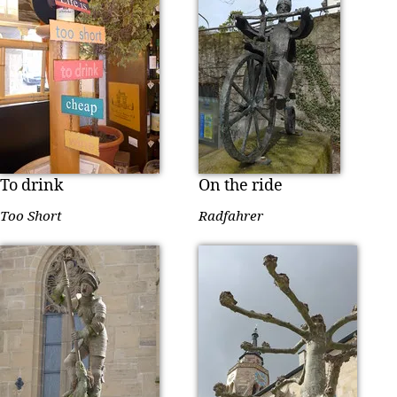
To drink
On the ride
Too Short
Radfahrer