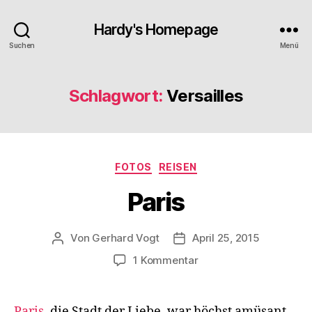
Hardy's Homepage
Suchen
Menü
Schlagwort:
Versailles
Kategorien
FOTOS
REISEN
Paris
Von
Gerhard Vogt
April 25, 2015
Beitragsautor
Veröffentlichungsdatum
zu
1 Kommentar
Paris
Paris
, die Stadt der Liebe, war höchst amüsant