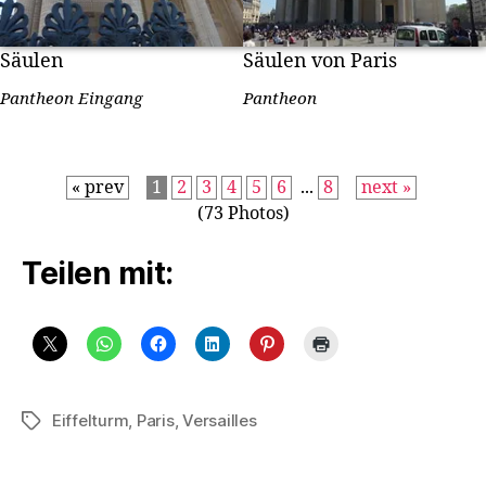
Säulen
Säulen von Paris
Pantheon Eingang
Pantheon
« prev
1
2
3
4
5
6
...
8
next »
(73 Photos)
Teilen mit:
Eiffelturm
,
Paris
,
Versailles
Schlagwörter