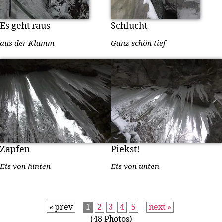
Es geht raus
Schlucht
aus der Klamm
Ganz schön tief
Zapfen
Piekst!
Eis von hinten
Eis von unten
« prev
1
2
3
4
5
next »
(48 Photos)