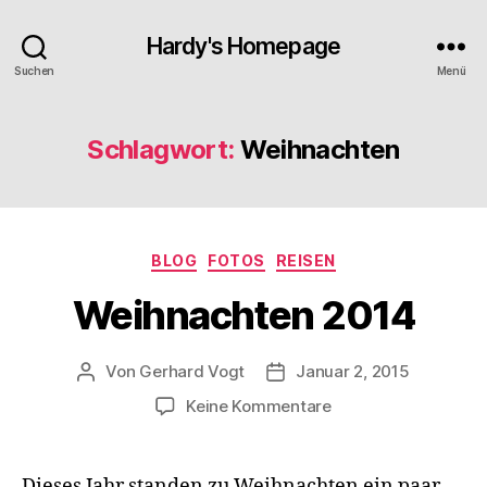
Hardy's Homepage
Suchen
Menü
Schlagwort:
Weihnachten
Kategorien
BLOG
FOTOS
REISEN
Weihnachten 2014
Von
Gerhard Vogt
Januar 2, 2015
Beitragsautor
Veröffentlichungsdatum
zu
Keine Kommentare
Weihnachten
2014
Dieses Jahr standen zu Weihnachten ein paar