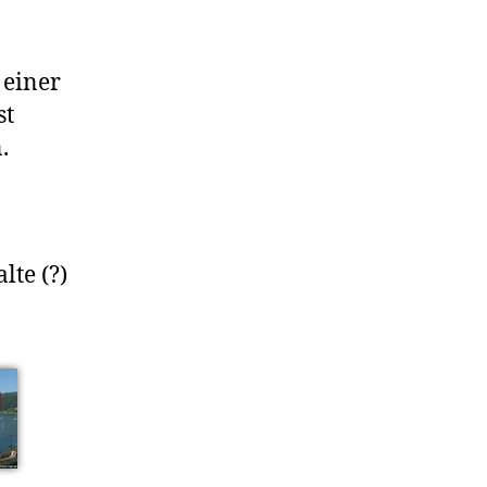
, einer
st
.
lte (?)