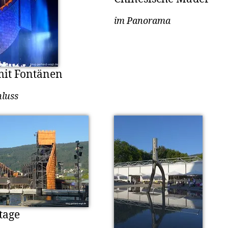
im Panorama
mit Fontänen
luss
tage