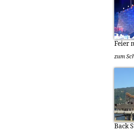
Feier 
zum Sch
Back S