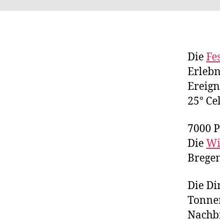
Die
Fe
Erlebn
Ereign
25° Cel
7000 P
Die
Wi
Bregen
Die Di
Tonnen
Nachbi