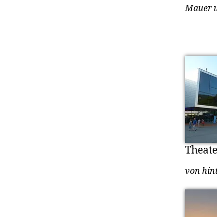
Mauer u
Theate
von hin