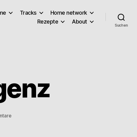
lme
Tracks
Home network
Rezepte
About
Suchen
egenz
zu
ntare
Turandot
in