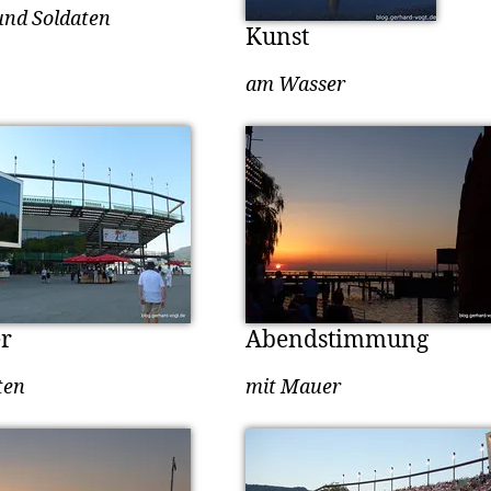
nd Soldaten
Kunst
am Wasser
r
Abendstimmung
ten
mit Mauer