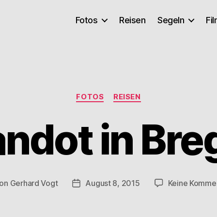
Fotos
Reisen
Segeln
Fi
Kategorien
FOTOS
REISEN
ndot in Br
on
Gerhard Vogt
August 8, 2015
Keine Komme
tragsautor
Veröffentlichungsdatum