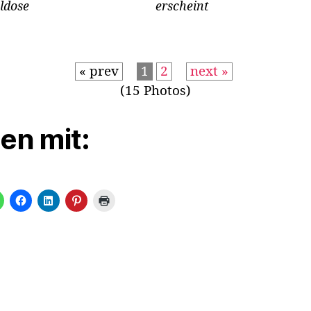
eldose
erscheint
« prev
1
2
next »
(15 Photos)
len mit: