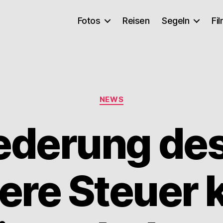
Fotos
Reisen
Segeln
Fi
Kategorien
NEWS
ederung des
dere Steuer 