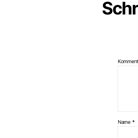
Schr
Kommen
Name
*