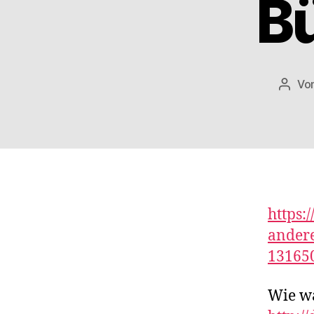
Bü
Vo
Beitr
https:
ander
13165
Wie wa