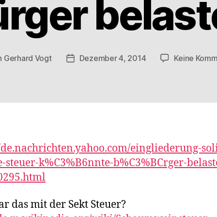
rger belas
n
Gerhard Vogt
Dezember 4, 2014
Keine Komm
agsautor
Veröffentlichungsdatum
//de.nachrichten.yahoo.com/eingliederung-soli
e-steuer-k%C3%B6nnte-b%C3%BCrger-belast
0295.html
r das mit der Sekt Steuer?