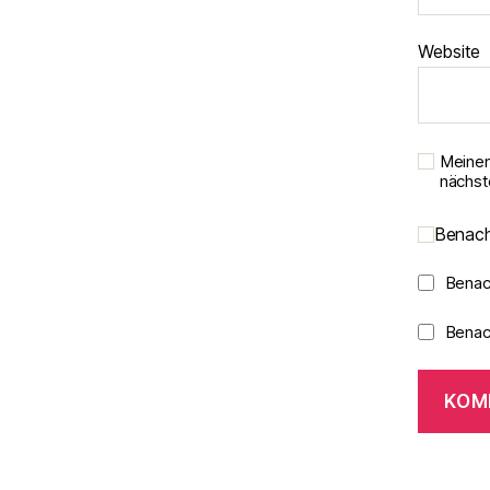
Website
Meinen
nächst
Benach
Benac
Benach