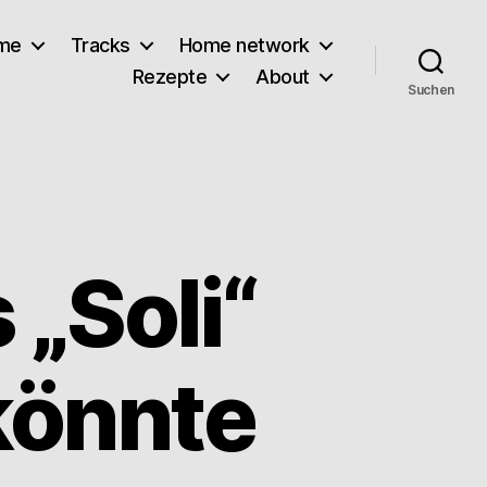
lme
Tracks
Home network
Rezepte
About
Suchen
 „Soli“
könnte