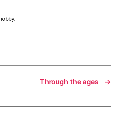
 hobby.
Through the ages
→