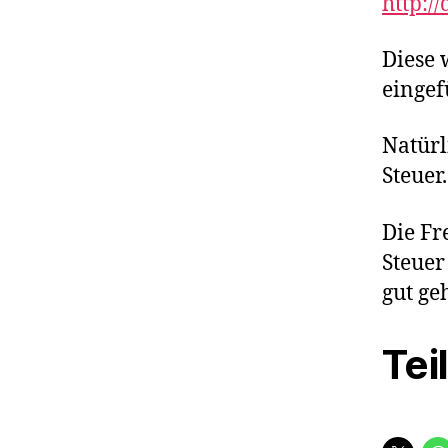
http:/
Diese
eingef
Natürl
Steuer.
Die Fr
Steuer
gut ge
Tei