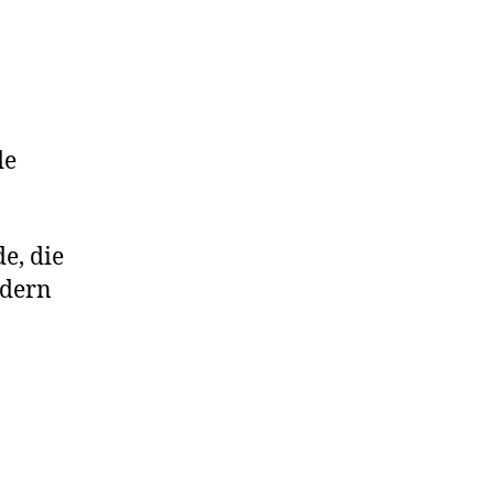
de
e, die
ndern