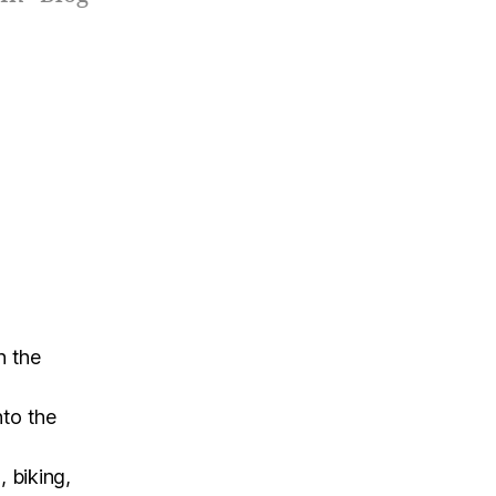
Freundin aus Südafrika kommt, ich
aus Deutschland, und so wurden wir
zur Ausländerbehörde geschickt. Aha,
…
n the
nto the
, biking,