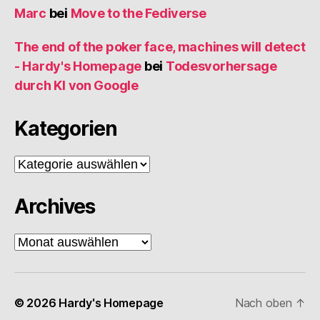
Marc
bei
Move to the Fediverse
The end of the poker face, machines will detect
- Hardy's Homepage
bei
Todesvorhersage
durch KI von Google
Kategorien
Kategorien
Archives
Archives
© 2026
Hardy's Homepage
Nach oben
↑