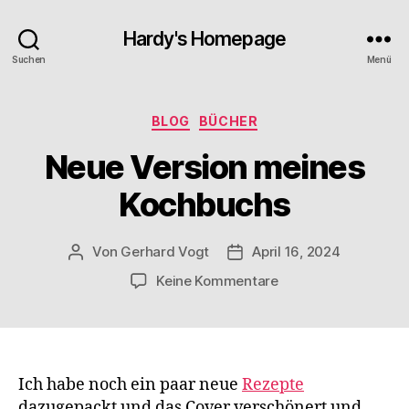
Hardy's Homepage
Suchen
Menü
Kategorien
BLOG
BÜCHER
Neue Version meines
Kochbuchs
Von
Gerhard Vogt
April 16, 2024
Beitragsautor
Veröffentlichungsdatum
zu
Keine Kommentare
Neue
Version
meines
Kochbuchs
Ich habe noch ein paar neue
Rezepte
dazugepackt und das Cover verschönert und