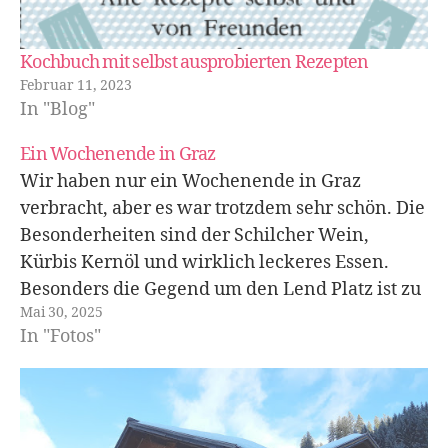
Kochbuch mit selbst ausprobierten Rezepten
Februar 11, 2023
In "Blog"
Ein Wochenende in Graz
Wir haben nur ein Wochenende in Graz
verbracht, aber es war trotzdem sehr schön. Die
Besonderheiten sind der Schilcher Wein,
Kürbis Kernöl und wirklich leckeres Essen.
Besonders die Gegend um den Lend Platz ist zu
Mai 30, 2025
empfehlen. Mit der Automatisierung haben sie
In "Fotos"
es noch nicht so. Einmal wollten wir das Auto…