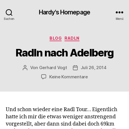
Hardy's Homepage
Suchen
Menü
Kategorien
BLOG
RADLN
Radln nach Adelberg
Von
Gerhard Vogt
Juli 26, 2014
Beitragsautor
Veröffentlichungsdatum
zu
Keine Kommentare
Radln
nach
Adelberg
Und schon wieder eine Radl Tour… Eigentlich
hatte ich mir die etwas weniger anstrengend
vorgestellt, aber dann sind dabei doch 69km