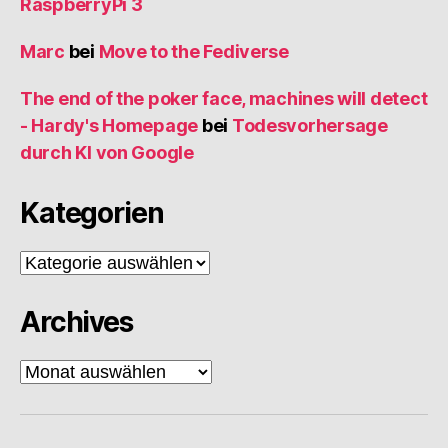
RaspberryPi 3
Marc
bei
Move to the Fediverse
The end of the poker face, machines will detect
- Hardy's Homepage
bei
Todesvorhersage
durch KI von Google
Kategorien
Kategorien
Archives
Archives