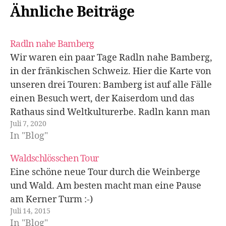
Ähnliche Beiträge
Radln nahe Bamberg
Wir waren ein paar Tage Radln nahe Bamberg,
in der fränkischen Schweiz. Hier die Karte von
unseren drei Touren: Bamberg ist auf alle Fälle
einen Besuch wert, der Kaiserdom und das
Rathaus sind Weltkulturerbe. Radln kann man
Juli 7, 2020
in die Berge, oder auch am noch jungen Main
In "Blog"
entlang. Das Essen ist…
Waldschlösschen Tour
Eine schöne neue Tour durch die Weinberge
und Wald. Am besten macht man eine Pause
am Kerner Turm :-)
Juli 14, 2015
In "Blog"