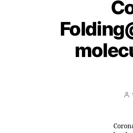
Co
Folding
molecu
Be
Corona