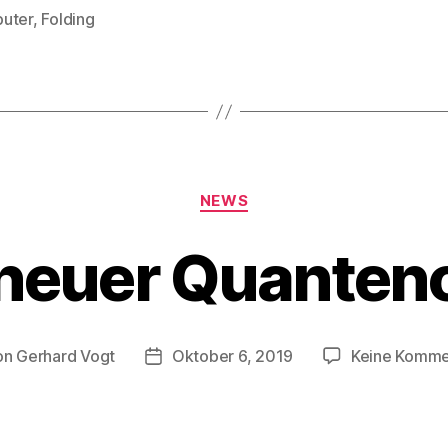
uter
,
Folding
rter
Kategorien
NEWS
 neuer Quanten
on
Gerhard Vogt
Oktober 6, 2019
Keine Komme
ragsautor
Veröffentlichungsdatum