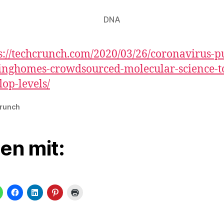
DNA
s://techcrunch.com/2020/03/26/coronavirus-p
inghomes-crowdsourced-molecular-science-t
lop-levels/
runch
len mit: