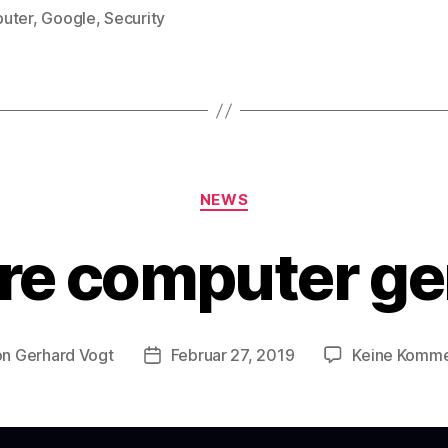
uter
,
Google
,
Security
rter
Kategorien
NEWS
re computer g
on
Gerhard Vogt
Februar 27, 2019
Keine Komme
ragsautor
Veröffentlichungsdatum