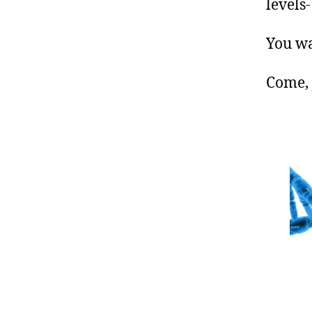
levels-
You wa
Come, 