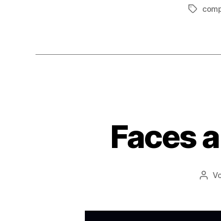
comp
Schlagwö
Faces a
V
Beit