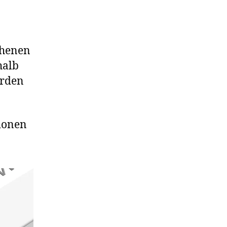
ehenen
halb
erden
tionen