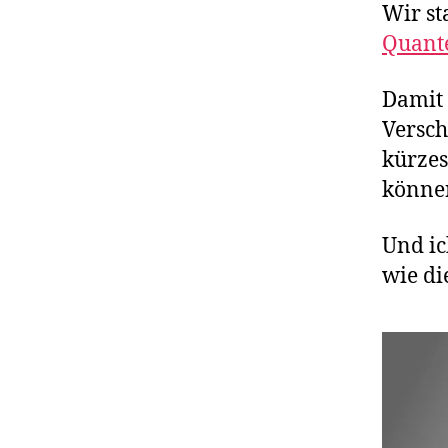
Wir st
Quant
Damit 
Versch
kürzes
könne
Und ic
wie di