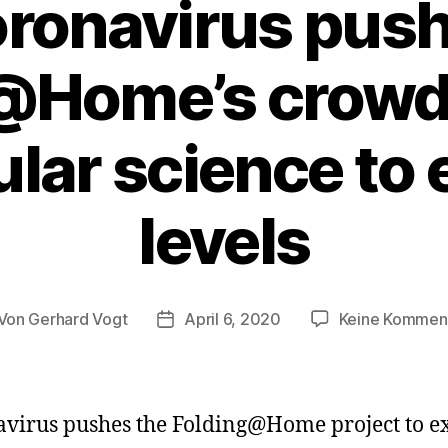
ronavirus pus
@Home’s crow
lar science to 
levels
Von
Gerhard Vogt
April 6, 2020
Keine Kommen
itragsautor
Veröffentlichungsdatum
virus pushes the Folding@Home project to e