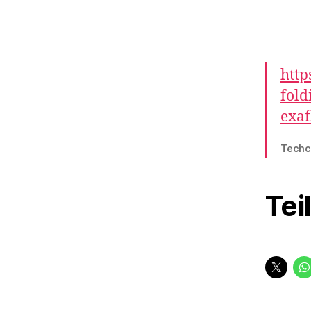
http
fold
exaf
Techc
Tei