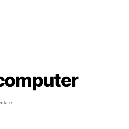
computer
zu
ntare
Googles
neuer
Quantencomputer