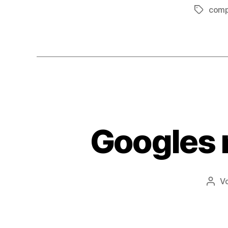
comp
Schlagwö
Googles
V
Beit