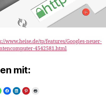
s://www.heise.de/tp/features/Googles-neuer-
ntencomputer-4542581.html
len mit: