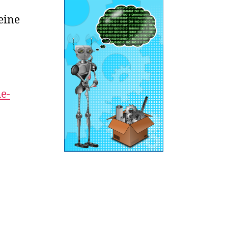
eine
e-