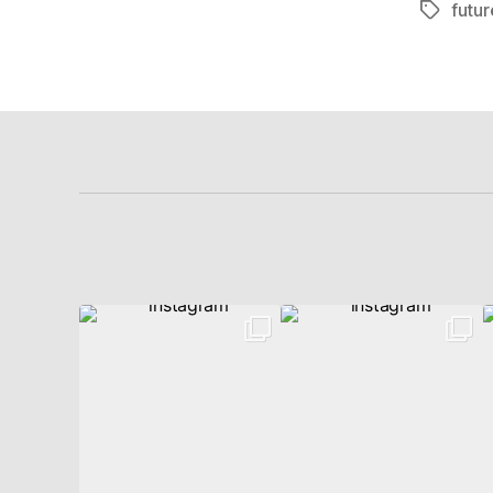
futur
Schlagwö