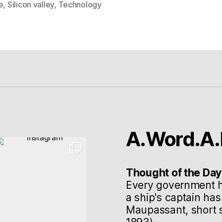
e
,
Silicon valley
,
Technology
rter
A.Word.A.
Thought of the Day
Every government h
a ship's captain ha
Maupassant, short s