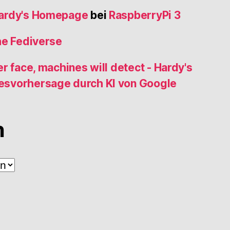
Hardy's Homepage
bei
RaspberryPi 3
he Fediverse
r face, machines will detect - Hardy's
esvorhersage durch KI von Google
n