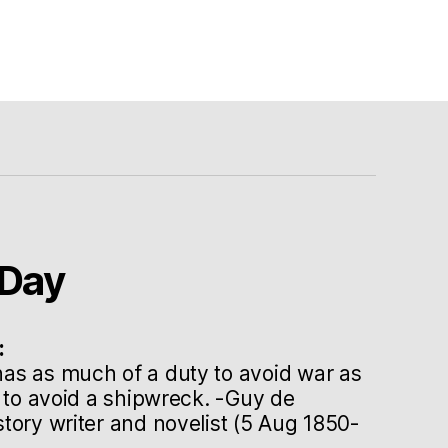
Day
:
as as much of a duty to avoid war as
s to avoid a shipwreck. -Guy de
tory writer and novelist (5 Aug 1850-