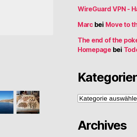
WireGuard VPN - 
Marc
bei
Move to t
The end of the poke
Homepage
bei
Tod
Kategorie
Kategorien
Archives