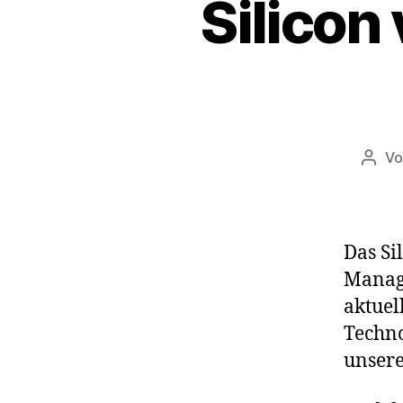
Silicon
V
Beit
Das Si
Manage
aktuel
Techno
unser