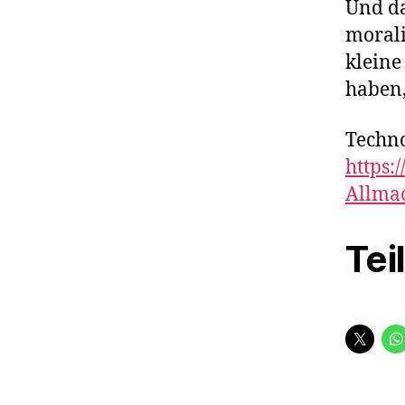
Und da
morali
kleine
haben,
Techno
https:
Allma
Tei