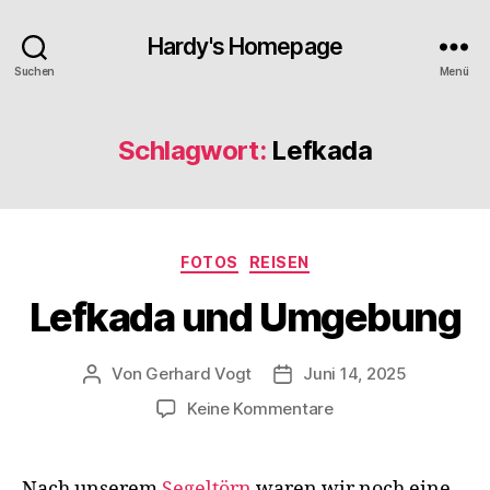
Hardy's Homepage
Suchen
Menü
Schlagwort:
Lefkada
Kategorien
FOTOS
REISEN
Lefkada und Umgebung
Von
Gerhard Vogt
Juni 14, 2025
Beitragsautor
Veröffentlichungsdatum
zu
Keine Kommentare
Lefkada
und
Umgebung
Nach unserem
Segeltörn
waren wir noch eine