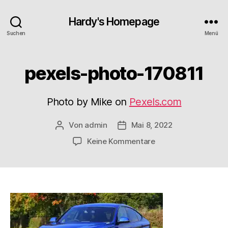
Hardy's Homepage
Suchen
Menü
pexels-photo-170811
Photo by Mike on
Pexels.com
Von
admin
Mai 8, 2022
Beitragsautor
Veröffentlichungsdatum
zu
Keine Kommentare
pexels-
photo-
170811