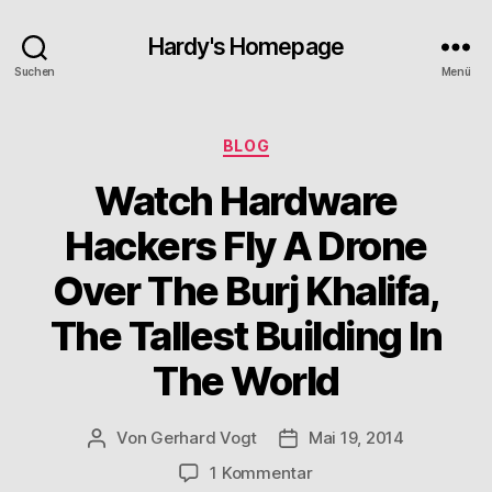
Hardy's Homepage
Suchen
Menü
Kategorien
BLOG
Watch Hardware
Hackers Fly A Drone
Over The Burj Khalifa,
The Tallest Building In
The World
Von
Gerhard Vogt
Mai 19, 2014
Beitragsautor
Veröffentlichungsdatum
zu
1 Kommentar