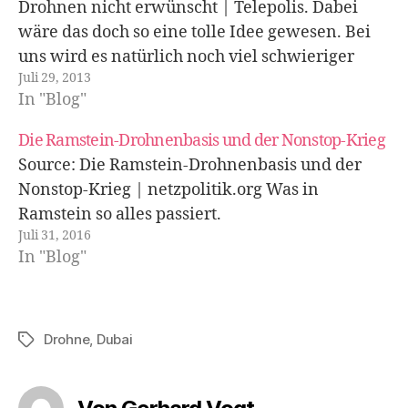
Drohnen nicht erwünscht | Telepolis. Dabei
wäre das doch so eine tolle Idee gewesen. Bei
uns wird es natürlich noch viel schwieriger
Juli 29, 2013
werden, wenn wir bei den Regierungsdrohnen
In "Blog"
schon so ein grosses Zulassungsproblem hatten
;-)
Die Ramstein-Drohnenbasis und der Nonstop-Krieg
Source: Die Ramstein-Drohnenbasis und der
Nonstop-Krieg | netzpolitik.org Was in
Ramstein so alles passiert.
Juli 31, 2016
In "Blog"
Drohne
,
Dubai
Schlagwörter