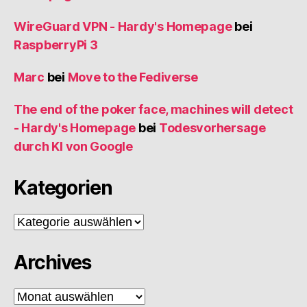
WireGuard VPN - Hardy's Homepage
bei
RaspberryPi 3
Marc
bei
Move to the Fediverse
The end of the poker face, machines will detect
- Hardy's Homepage
bei
Todesvorhersage
durch KI von Google
Kategorien
Kategorien
Archives
Archives