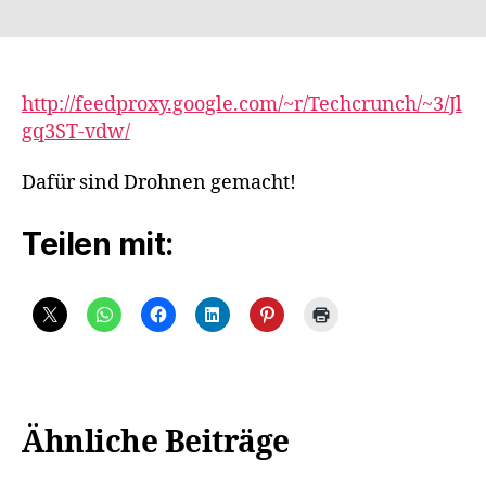
Watch
Hardware
Hackers
Fly
A
http://feedproxy.google.com/~r/Techcrunch/~3/Jl
Drone
gq3ST-vdw/
Over
The
Dafür sind Drohnen gemacht!
Burj
Khalifa,
Teilen mit:
The
Tallest
Building
In
The
World
Ähnliche Beiträge