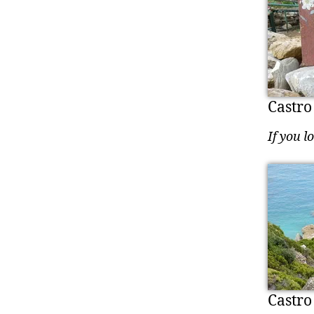
Castro
If you l
Castro