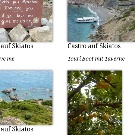
 auf Skiatos
Castro auf Skiatos
ove me
Touri Boot mit Taverne
 auf Skiatos