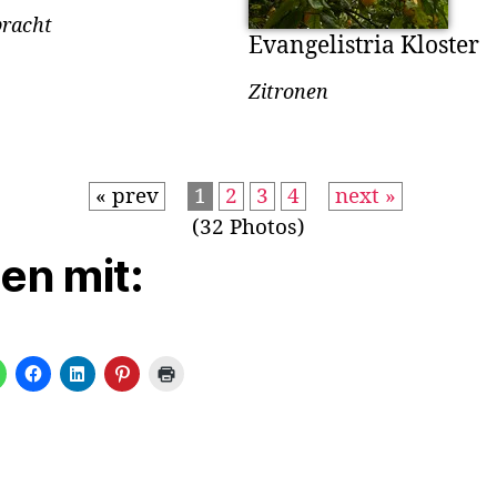
racht
Evangelistria Kloster
Zitronen
« prev
1
2
3
4
next »
(32 Photos)
len mit: