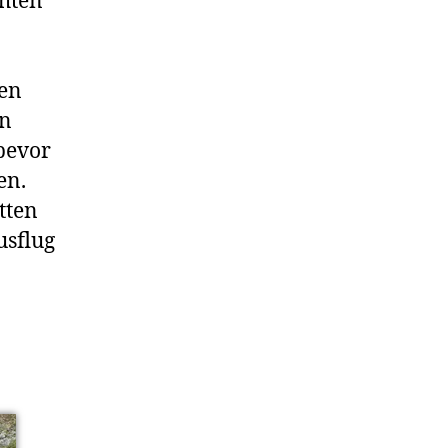
chten
ten
in
bevor
en.
tten
usflug