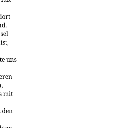
dort
nd.
sel
st,
te uns
heren
,
s mit
s den