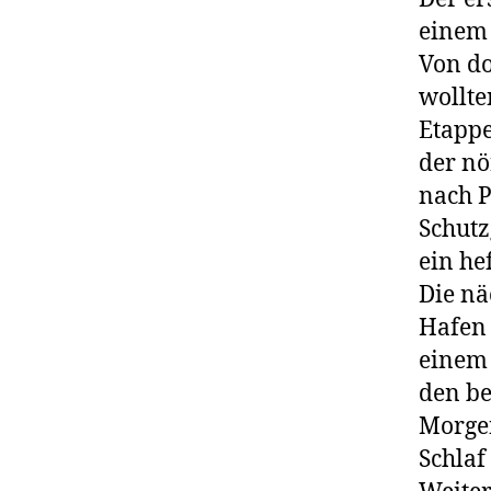
einem 
Von do
wollte
Etappe
der nö
nach P
Schutz
ein hef
Die nä
Hafen 
einem 
den be
Morgen
Schlaf