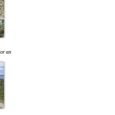
tor an