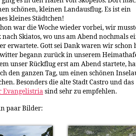
 ging es in den Hafen von Skopelos. Dort ma
nen schönen, kleinen Landausflug. Es ist ein
es kleines Städtchen!
hon war die Woche wieder vorbei, wir muss
 nach Skiatos, wo uns am Abend nochmals e
er erwartete. Gott sei Dank waren wir schon 
witter begann zurück in unserem Heimathaf
m unser Rückflug erst am Abend startete, ha
ch den ganzen Tag, um einen schönen Insela
hen. Besonders die alte Stadt Castro und das
r Evangelistria
sind sehr zu empfehlen.
in paar Bilder: