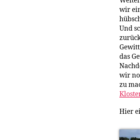
Weiter
wir ei
hübsch
Und sc
zurück
Gewitt
das Ge
Nachde
wir no
zu mac
Kloste
Hier e