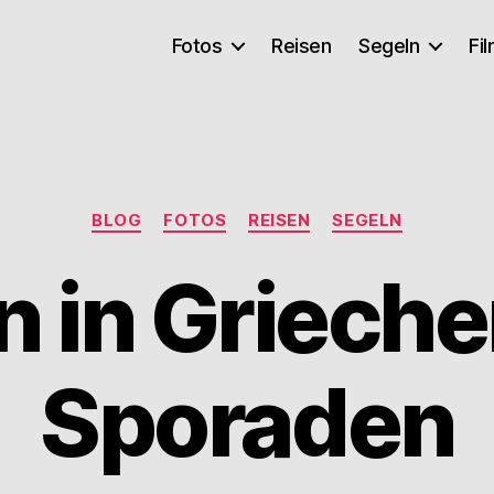
Fotos
Reisen
Segeln
Fi
Kategorien
BLOG
FOTOS
REISEN
SEGELN
n in Grieche
Sporaden