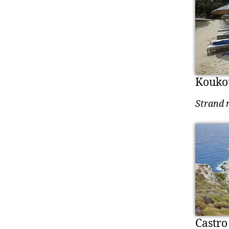
Kouko
Strand 
Castro