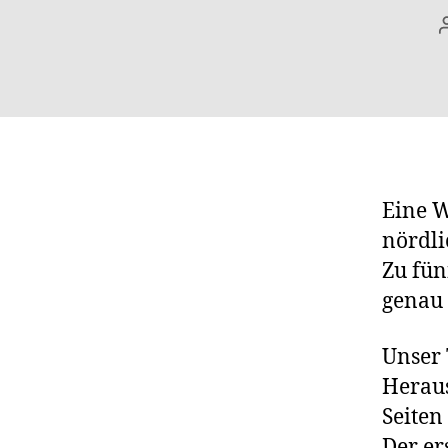
Eine W
nördl
Zu fün
genau 
Unser 
Heraus
Seiten
Der er