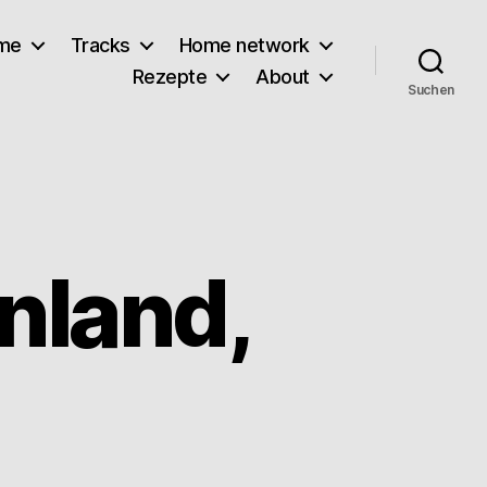
lme
Tracks
Home network
Rezepte
About
Suchen
nland,