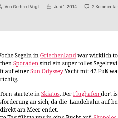
Von
Gerhard Vogt
Juni 1, 2014
2 Kommenta
Beitragsautor
Veröffentlichungsdatum
oche Segeln in
Griechenland
war wirklich tol
ichen
Sporaden
sind ein super tolles Segelrevi
ft auf einer
Sun Odyssey
Yacht mit 42 Fuß wa
richtig.
Törn startete in
Skiatos
. Der
Flughafen
dort is
forderung an sich, da die Landebahn auf b
 direkt am Meer endet.
ste Tag führte uns in eine Bucht auf
Skopelos