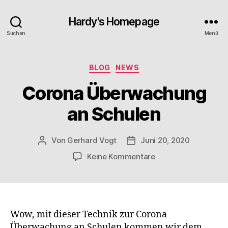
Hardy's Homepage
Suchen
Menü
Kategorien
BLOG
NEWS
Corona Überwachung
an Schulen
Von
Gerhard Vogt
Juni 20, 2020
Beitragsautor
Veröffentlichungsdatum
zu
Keine Kommentare
Corona
Überwachung
an
Schulen
Wow, mit dieser Technik zur Corona
Überwachung an Schulen kommen wir dem