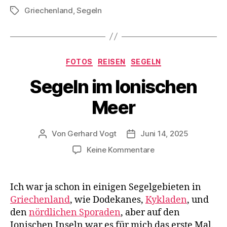
Griechenland
,
Segeln
Schlagwörter
Kategorien
FOTOS
REISEN
SEGELN
Segeln im Ionischen
Meer
Von
Gerhard Vogt
Juni 14, 2025
Beitragsautor
Veröffentlichungsdatum
zu
Keine Kommentare
Segeln
im
Ionischen
Ich war ja schon in einigen Segelgebieten in
Meer
Griechenland
, wie Dodekanes,
Kykladen
, und
den
nördlichen Sporaden
, aber auf den
Ionischen Inseln war es für mich das erste Mal.