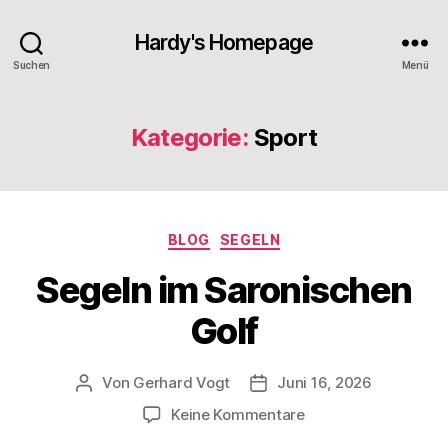
Hardy's Homepage
Suchen
Menü
Kategorie:
Sport
Kategorien
BLOG
SEGELN
Segeln im Saronischen
Golf
Von
Gerhard Vogt
Juni 16, 2026
Beitragsautor
Veröffentlichungsdatum
zu
Keine Kommentare
Segeln