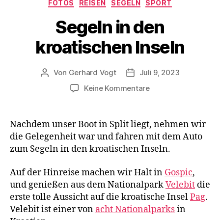
Kategorien
FOTOS
REISEN
SEGELN
SPORT
Segeln in den
kroatischen Inseln
Von
Gerhard Vogt
Juli 9, 2023
Beitragsautor
Veröffentlichungsdatum
zu
Keine Kommentare
Segeln
in
den
Nachdem unser Boot in Split liegt, nehmen wir
kroatischen
die Gelegenheit war und fahren mit dem Auto
Inseln
zum Segeln in den kroatischen Inseln.
Auf der Hinreise machen wir Halt in
Gospic
,
und genießen aus dem Nationalpark
Velebit
die
erste tolle Aussicht auf die kroatische Insel
Pag
.
Velebit ist einer von
acht Nationalparks
in