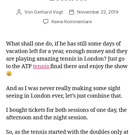
Von
Gerhard Vogt
November 22, 2019
Beitragsautor
Veröffentlichungsdatum
zu
Keine Kommentare
ATP
tennis
final
What shall one do, if he has still some days of
in
vacation left for a year, enough money and they
London
are playing amazing tennis in London? Just go
to the ATP
tennis
final there and enjoy the show
And as I was never really making some sight
seeing in London ever, let’s just combine that.
I bought tickets for both sessions of one day, the
afternoon and the night session.
So, as the tennis started with the doubles only at