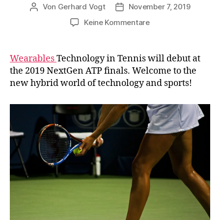
Von
Gerhard Vogt
November 7, 2019
Beitragsautor
Veröffentlichungsdatum
zu
Keine Kommentare
Wearables
Technology
in
Wearables
Technology in Tennis will debut at
Tennis
the 2019 NextGen ATP finals. Welcome to the
at
new hybrid world of technology and sports!
2019
Next
Gen
ATP
Finals