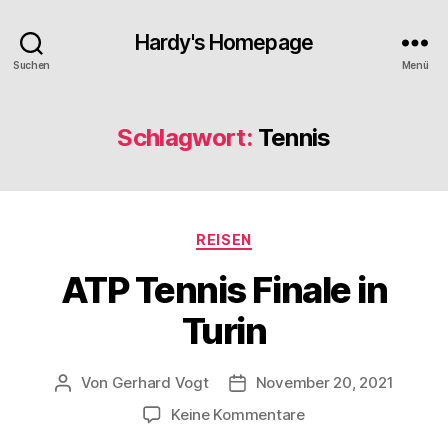
Hardy's Homepage
Suchen
Menü
Schlagwort:
Tennis
Kategorien
REISEN
ATP Tennis Finale in
Turin
Von
Gerhard Vogt
November 20, 2021
Beitragsautor
Veröffentlichungsdatum
zu
Keine Kommentare
ATP