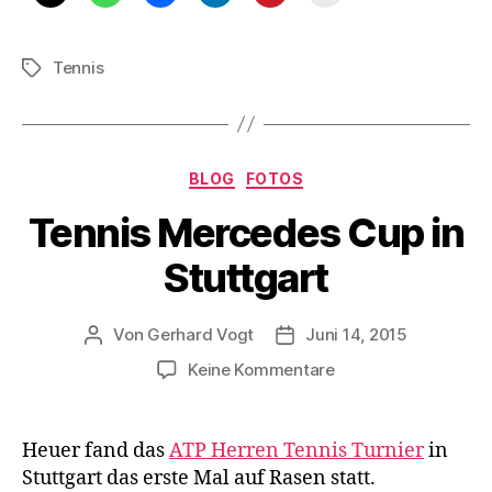
Eye!
Tennis
Schlagwörter
Kategorien
BLOG
FOTOS
Tennis Mercedes Cup in
Stuttgart
Von
Gerhard Vogt
Juni 14, 2015
Beitragsautor
Veröffentlichungsdatum
zu
Keine Kommentare
Tennis
Mercedes
Cup
Heuer fand das
ATP Herren Tennis Turnier
in
in
Stuttgart das erste Mal auf Rasen statt.
Stuttgart