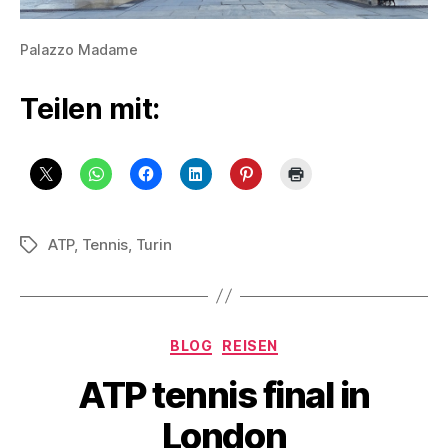
Palazzo Madame
Teilen mit:
ATP
,
Tennis
,
Turin
Schlagwörter
Kategorien
BLOG
REISEN
ATP tennis final in
London