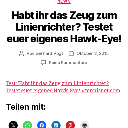
NEWS
Habt ihr das Zeug zum
Linienrichter? Testet
euer eigenes Hawk-Eye!
Von
Gerhard Vogt
Oktober 3, 2015
Beitragsautor
Veröffentlichungsdatum
zu
Keine Kommentare
Habt
ihr
das
Test: Habt ihr das Zeug zum Linienrichter?
Zeug
Testet euer eigenes Hawk-Eye! « tennisnet.com
.
zum
Linienrichter?
Teilen mit:
Testet
euer
eigenes
Hawk-